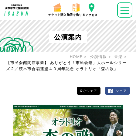
チケット購入
施設を借りる
アクセス
公演案内
HOME
公演情報
音楽
【市民会館閉館事業】 ありがとう！市民会館」大ホールシリー
ズ２／茨木市合唱連盟４０周年記念 オラトリオ「森の歌」
Xでシェア
シェア