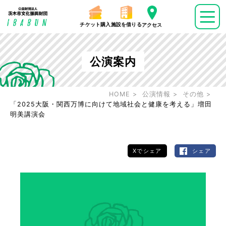
チケット購入
施設を借りる
アクセス
公演案内
HOME
公演情報
その他
「2025大阪・関西万博に向けて地域社会と健康を考える」増田
明美講演会
Xでシェア
シェア