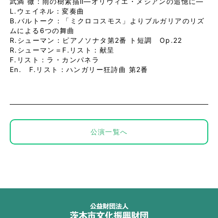
武満 徹：雨の樹素描Ⅱ―オリヴィエ・メシアンの追憶に―
L.ウェイネル：変奏曲
B.バルトーク：「ミクロコスモス」よりブルガリアのリズ
ムによる6つの舞曲
R.シューマン：ピアノソナタ第2番 ト短調 Op.22
R.シューマン＝F.リスト：献呈
F.リスト：ラ・カンパネラ
En. F.リスト：ハンガリー狂詩曲 第2番
公演一覧へ