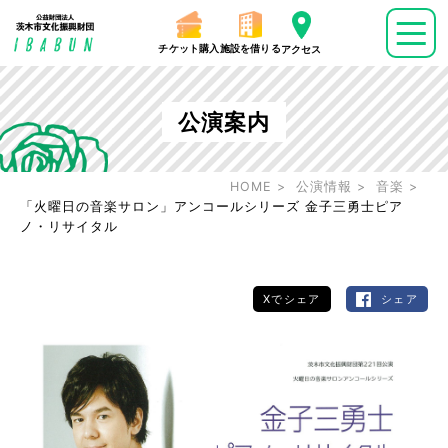
チケット購入
施設を借りる
アクセス
公演案内
HOME
公演情報
音楽
「火曜日の音楽サロン」アンコールシリーズ 金子三勇士ピア
ノ・リサイタル
Xでシェア
シェア