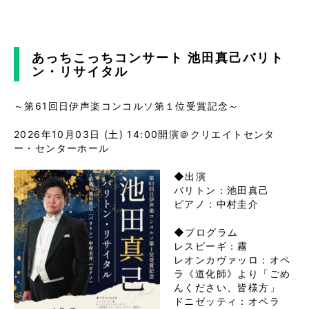
あっちこっちコンサート 池田真己バリト
ン・リサイタル
～第61回日伊声楽コンコルソ第１位受賞記念～
2026年10月03日 (土)
14:00開演
＠クリエイトセンタ
ー・センターホール
◆出演
バリトン：池田真己
ピアノ：中村圭介
◆プログラム
レスピーギ：霧
レオンカヴァッロ：オペ
ラ《道化師》より「ごめ
んください、皆様方」
ドニゼッティ：オペラ