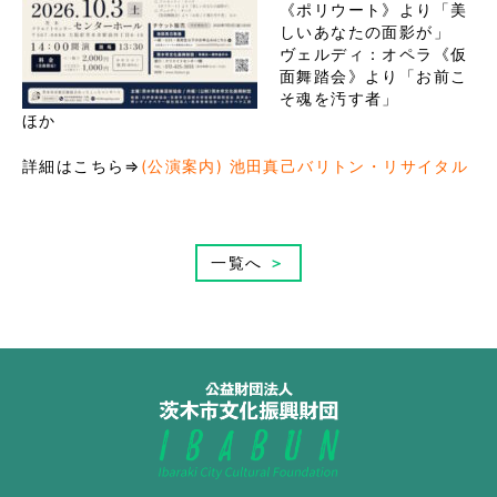
《ポリウート》より「美
しいあなたの面影が」
ヴェルディ：オペラ《仮
面舞踏会》より「お前こ
そ魂を汚す者」
ほか
詳細はこちら⇒
(公演案内) 池田真己バリトン・リサイタル
一覧へ
＞