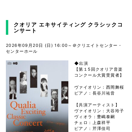
クオリア エキサイティング クラシックコ
ンサート
2026年09月20日 (日)
16:00～＠クリエイトセンター・
センターホール
◆出演
【第１5回クオリア音楽
コンクール大賞受賞者】
ヴァイオリン：西岡舞桜
ピアノ：長谷川祐音

【共演アーティスト】
ヴァイオリン：大谷玲子
ヴィオラ：豊嶋泰嗣
チェロ：上森祥平
ピアノ：芹澤佳司