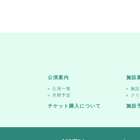
公演案内
施設
公演一覧
施
月間予定
ク
チケット購入について
施設