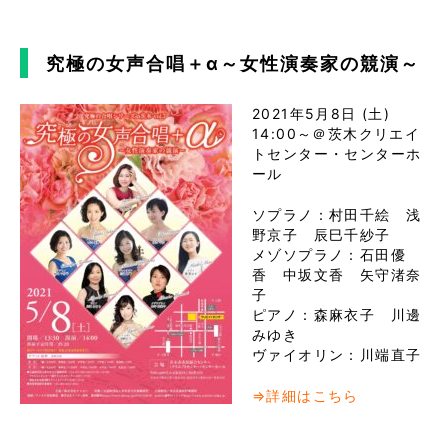
究極の女声合唱＋α～女性演奏家の競演～
2021年5月8日 (土)
14:00～＠茨木クリエイ
トセンター・センターホ
ール
ソプラノ：村田千絵 浅
野京子 辰巳千紗子
メゾソプラノ：石田優
香 中坂文香 矢守渚奈
子
ピアノ：森麻衣子 川邊
みゆき
ヴァイオリン：川端直子
⇒詳細はこちら