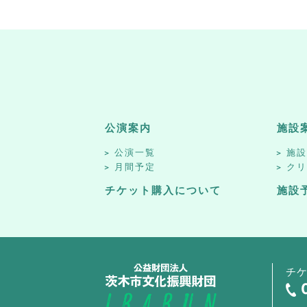
公演案内
施設
公演一覧
施
月間予定
ク
チケット購入について
施設
チ