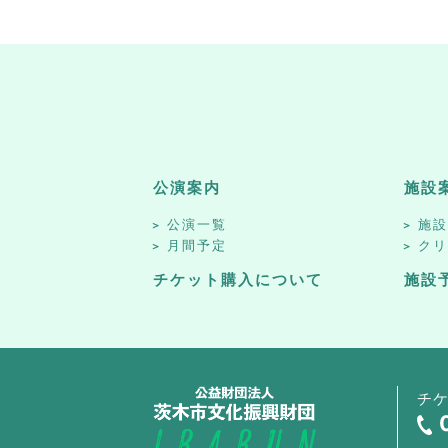
公演案内
施設
公演一覧
施
月間予定
ク
チケット購入について
施設
チ