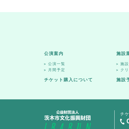
公演案内
施設
公演一覧
施
月間予定
ク
チケット購入について
施設
チ